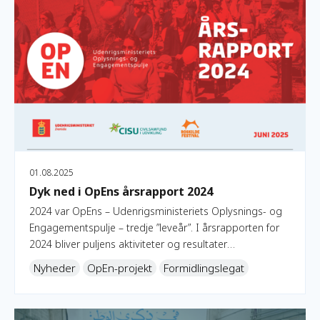
01.08.2025
Dyk ned i OpEns årsrapport 2024
2024 var OpEns – Udenrigsministeriets Oplysnings- og
Engagementspulje – tredje ”leveår”. I årsrapporten for
2024 bliver puljens aktiviteter og resultater
gennemgået, ligesom OpEns styregruppe sætter fokus
Nyheder
OpEn-projekt
Formidlingslegat
på året der gik, og hvad fremtiden bringer.
Se de første programpunkter til OpEn x GRASP 2025