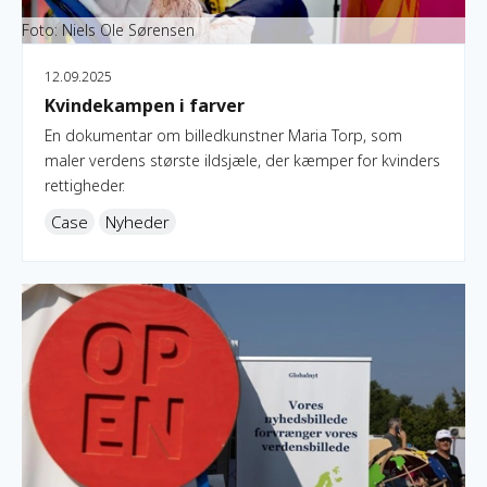
Foto: Niels Ole Sørensen
12.09.2025
Kvindekampen i farver
En dokumentar om billedkunstner Maria Torp, som
maler verdens største ildsjæle, der kæmper for kvinders
rettigheder.
Case
Nyheder
Kom med input til OpEn-puljen på konsultationsmøde