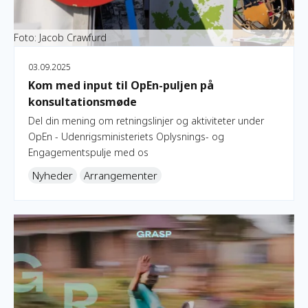
Foto: Jacob Crawfurd
03.09.2025
Kom med input til OpEn-puljen på
konsultationsmøde
Del din mening om retningslinjer og aktiviteter under
OpEn - Udenrigsministeriets Oplysnings- og
Engagementspulje med os
Nyheder
Arrangementer
Oplev OpEn-programmet på GRASP 2025