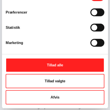
håndfuld spændende projekter støttet af OpEn-puljen.
Præferencer
Kursus: Mød danskerne på folkemøder med dit OpEn-projek
Statistik
Marketing
Tillad alle
Foto: René Schütze
Tillad valgte
20.11.2025
Kursus: Mød danskerne på folkemøder med
dit OpEn-projekt
Afvis
Har du et OpEn-projekt, du gerne vil nå endnu bredere
ud med i forskellige hjørner af Danmark? Og vil du