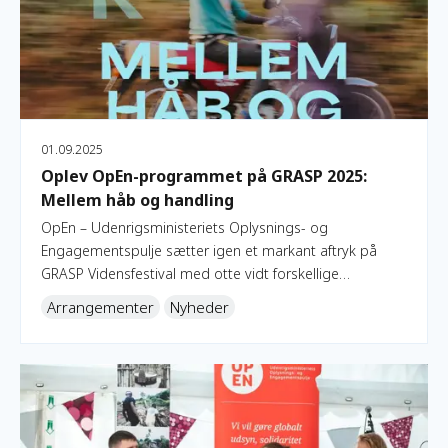
01.09.2025
Oplev OpEn-programmet på GRASP 2025:
Mellem håb og handling
OpEn – Udenrigsministeriets Oplysnings- og
Engagementspulje sætter igen et markant aftryk på
GRASP Vidensfestival med otte vidt forskellige
programpunkter, der udforsker alt fra gadebørns
Arrangementer
Nyheder
livsvilkår til klimapsykologi og cirkulær økonomi. Her
møder du både fortællinger fra verdens brændpunkter,
nye udviklingsmodeller og konkrete værktøjer til
OpEn på Klimafolkemødet: Hvordan kan vi handle på den glo
forandring.