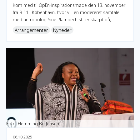
Kom med til OpEn-inspirationsmøde den 13. november
fra 9-11 i København, hvor vi i en modereret samtale
med antropolog Sine Plambech stiller skarpt på,
hvordan man kan opbygge respektfulde og kreative
Arrangementer
Nyheder
samarbejder mellem det globale nord og det globale
syd.
OpEn x GRASP 2025 gav håb og kærlighed
Foto: Flemming Bo Jensen
06.10.2025