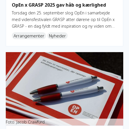
OpEn x GRASP 2025 gav håb og kærlighed
Torsdag den 25. september slog OpEn i samarbejde
med vidensfestivalen GRASP atter dørene op til OpEn x
GRASP - en dag fyldt med inspiration og ny viden om
oplysning og engagement og et helt særligt budskab
Arrangementer
Nyheder
om at slippe kærligheden løs.
Webinar: Sådan måler du resultater i OpEn-projekter
Foto: Jacob Crawfurd