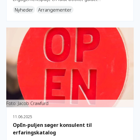
engagementsrundvisning på Roskilde Festival 2025
Nyheder
Arrangementer
med efterfølgende netværksmiddag.
OpEn-puljen søger konsulent til erfaringskatalog
Foto: Jacob Crawfurd
11.06.2025
OpEn-puljen søger konsulent til
erfaringskatalog