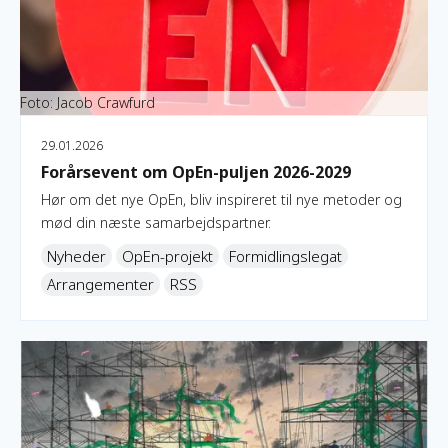
Foto: Jacob Crawfurd
29.01.2026
Forårsevent om OpEn-puljen 2026-2029
Hør om det nye OpEn, bliv inspireret til nye metoder og
mød din næste samarbejdspartner.
Nyheder
OpEn-projekt
Formidlingslegat
Arrangementer
RSS
Lær af Roskilde Festivals erfaringer med at skabe håb og 