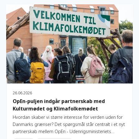
OpEn-puljen indgår partnerskab med Kulturmødet og Klima
26.06.2026
OpEn-puljen indgår partnerskab med
Kulturmødet og Klimafolkemødet
Hvordan skaber vi større interesse for verden uden for
Danmarks grænser? Det spørgsmål står centralt i et nyt
partnerskab mellem OpEn - Udenrigsministeriets
Oplysnings- og Engagementspulje og to af Danmarks