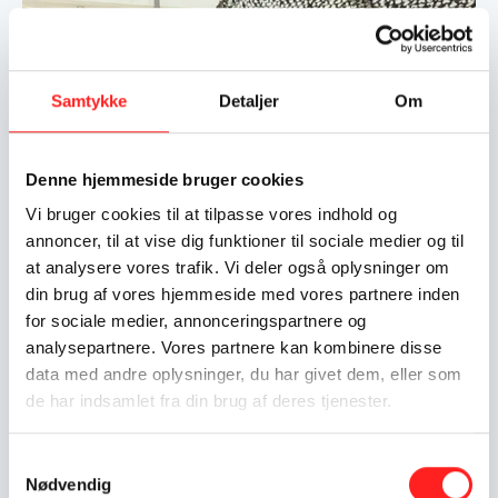
OpEn-projektmodtagere inspirerer uddannelsesverdenen ti
Samtykke
Detaljer
Om
Denne hjemmeside bruger cookies
Vi bruger cookies til at tilpasse vores indhold og
Foto: Orangutang Fonden deltog også på årets Jelling
annoncer, til at vise dig funktioner til sociale medier og til
Musikfestival med deres BioRap
at analysere vores trafik. Vi deler også oplysninger om
din brug af vores hjemmeside med vores partnere inden
20.11.2025
for sociale medier, annonceringspartnere og
OpEn-projektmodtagere inspirerer
analysepartnere. Vores partnere kan kombinere disse
uddannelsesverdenen til UBU-konferencen
data med andre oplysninger, du har givet dem, eller som
Når Uddannelse for Bæredygtig Udvikling (UBU)
de har indsamlet fra din brug af deres tjenester.
afholder årets udgave af UBU-konference den 26.
november, kan deltagerne fra den danske
Samtykkevalg
uddannelsesverden glæde sig til at blive inspireret af en
Nødvendig
Nyheder
Arrangementer