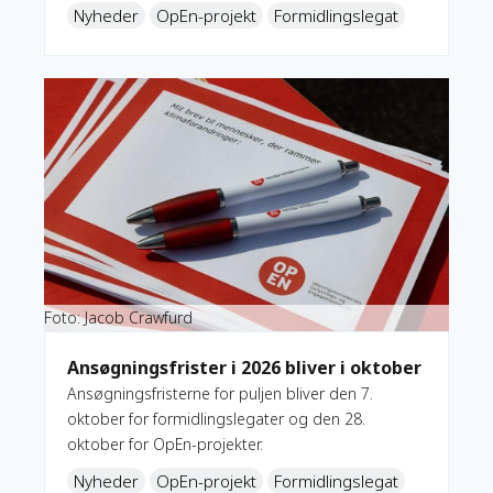
2029. Derfor søger OpEn nu konsulenter og
Nyheder
OpEn-projekt
Formidlingslegat
medlemmer til bevillingsudvalg for OpEn-
projekter og formidlingslegater.
Læs mere om Ansøgningsfrister i 2026 bliver i oktober
Foto: Jacob Crawfurd
Ansøgningsfrister i 2026 bliver i oktober
Ansøgningsfristerne for puljen bliver den 7.
oktober for formidlingslegater og den 28.
oktober for OpEn-projekter.
Nyheder
OpEn-projekt
Formidlingslegat