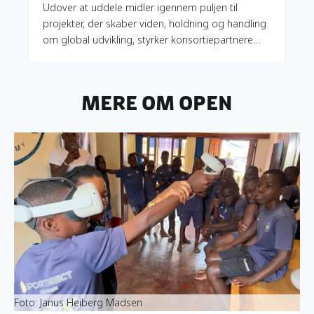
Udover at uddele midler igennem puljen til
projekter, der skaber viden, holdning og handling
om global udvikling, styrker konsortiepartnere
CISU og Fonden Roskilde Festival - og puljens
øvrige samarbejdspartnere Democracy X og The
Why - både ansøgere og bevillingshavere i
Mere om OpEn
puljen.
Læs mere om OpEn bevillingsoversigt
Foto: Janus Heiberg Madsen