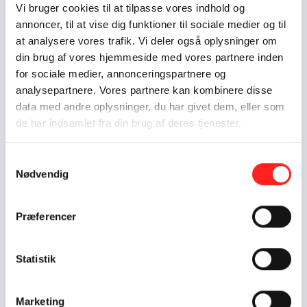
Vi bruger cookies til at tilpasse vores indhold og
annoncer, til at vise dig funktioner til sociale medier og til
OpEn-projekter: Information og
at analysere vores trafik. Vi deler også oplysninger om
materialer
din brug af vores hjemmeside med vores partnere inden
Med OpEn-projekter kan I søge økonomisk støtte
for sociale medier, annonceringspartnere og
til at styrke viden og engagement om global
analysepartnere. Vores partnere kan kombinere disse
udvikling i Danmark. På denne side kan I finde
data med andre oplysninger, du har givet dem, eller som
information og materialer, I har brug for til jeres
de har indsamlet fra din brug af deres tjenester.
ansøgning eller bevilling.
Læs mere om Formidlingslegat: Information og materiale
Samtykkevalg
Nødvendig
Præferencer
Statistik
Foto: Jonas Visti Pedersen
Marketing