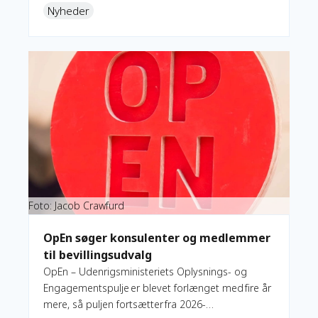
Oplysnings- og Engagementspulje (OpEn) er
Nyheder
forlænget med to uger.
Læs mere om OpEn søger konsulenter og medlemmer til b
Foto: Jacob Crawfurd
OpEn søger konsulenter og medlemmer
til bevillingsudvalg
OpEn – Udenrigsministeriets Oplysnings- og
Engagementspulje er blevet forlænget med fire år
mere, så puljen fortsætter fra 2026-