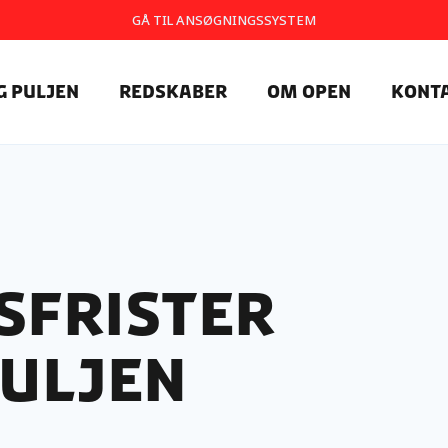
GÅ TIL ANSØGNINGSSYSTEM
g Puljen
Redskaber
Om OpEn
Kont
sfrister
puljen