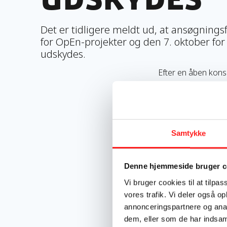
Det er tidligere meldt ud, at ansøgnings
for OpEn-projekter og den 7. oktober fo
udskydes.
Efter en åben konsu
Udenrigsministerie
-
Retningslinjerne h
retningslinjer inda
skabt og styrker de
Samtykke
konstitueret genera
Han fortæller, at f
Denne hjemmeside bruger c
målgrupper​, minime
ambitionerne for st
Vi bruger cookies til at tilpas
-
Vi er begejstrede 
vores trafik. Vi deler også 
bevillingsprocessen.
annonceringspartnere og anal
han og fortsætter:
dem, eller som de har indsaml