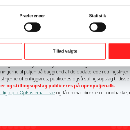
liggøre retningslinjerne endnu, da de mangler den sidste, endeli
nsøgningsfrister er vi derfor nødt til at annullere, så vi kan fastlæ
Præferencer
Statistik
dvendige tid til at sætte sig ind i de opdaterede retningslinjer, 
iger
han.
er fortsat til at ligge i 2026, men senere end de første
nsøgningsfrister
meldes
ud
senest ved udgangen af uge 27
på
naler.
Tillad valgte
 også til at søge bevillingskonsulenter
og
medlemmer af bevill
ingerne til puljen på baggrund af de opdaterede retningslinjer.
linjerne offentliggøres, publiceres også stillingsopslag til
disse
er og stillingsopslag publiceres på openpuljen.dk.
 dig op til OpEns email-liste
og få en mail direkte i din indbakke,