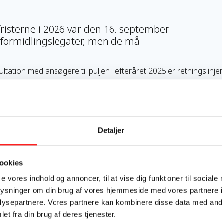
fristerne i 2026 var den 16. september
r formidlingslegater, men de må
ltation med ansøgere til puljen i efteråret 2025 er retningslinje
ts Oplysnings- og Engagementspulje ved at blive revideret.
ar fungeret godt i de første fire år​ af puljens levetid. Med de op
rbejder vi den læring, vi som puljeforvaltere og hele OpEn-netvær
rmed puljen yderligere
,
siger Nicolai Houe, medlem af
OpEns
st
Detaljer
lsekretær i CISU – Civilsamfund i Udvikling
.
ormålet med revisionen er
at sikre en bredde og mangfoldighed 
ookies
re tidsforbrug for dem, der søger puljen, men ikke får en bevilli
emmer fra syd i projekter og formidlingslegater
se vores indhold og annoncer, til at vise dig funktioner til sociale
over opdateringerne i retningslinjerne og i ansøgnings- og
oplysninger om din brug af vores hjemmeside med vores partnere i
 Derfor glæder vi os til at dele dem med alle potentielle ansøgern
ysepartnere. Vores partnere kan kombinere disse data med andr
et fra din brug af deres tjenester.