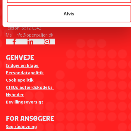
Udenrigsministeriet i samarbejde med The Why Foundation.
Afvis
Tilmeld dig OpEns kontaktliste her
Kontakt CISUs sekretariat på hverdage kl. 10-14 på:
Telefon: 8612 0342
Mail:
info@openpuljen.dk
Genveje
Indgiv en klage
Persondatapolitik
Cookiepolitik
CISUs adfærdskodeks
Nyheder
Bevillingsoversigt
For ansøgere
Søg rådgivning