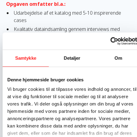
Opgaven omfatter bl.a.:
Udarbejdelse af et katalog med 5-10 inspirerende
cases
Kvalitativ dataindsamling gennem interviews med
projektmodtagere og målgrupperepræsentanter
Analyse og formidling af metoder til at oplyse og
engagere neutrale målgrupper
Samtykke
Detaljer
Om
Præsentation af resultater til både interne og
eksterne aktører
Vi forventer, at du har:
Denne hjemmeside bruger cookies
Indgående kendskab til oplysnings- og
Vi bruger cookies til at tilpasse vores indhold og annoncer, til
engagementsarbejde i Danmark
at vise dig funktioner til sociale medier og til at analysere
Erfaring med kvalitativ dataindsamling og analyse
vores trafik. Vi deler også oplysninger om din brug af vores
Gode formidlingsevner på dansk – letforståeligt og
hjemmeside med vores partnere inden for sociale medier,
engagerende
annonceringspartnere og analysepartnere. Vores partnere
Erfaring med lignende opgaver eller publikationer
kan kombinere disse data med andre oplysninger, du har
Praktisk information
givet dem, eller som de har indsamlet fra din brug af deres