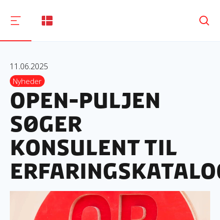
Søg
11.06.2025
Nyheder
OpEn-puljen
søger
konsulent til
erfaringskatalo