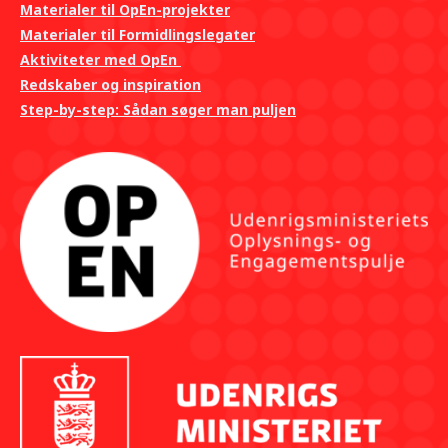
Materialer til OpEn-projekter
Materialer til Formidlingslegater
Aktiviteter med OpEn
Redskaber og inspiration
Step-by-step: Sådan søger man puljen