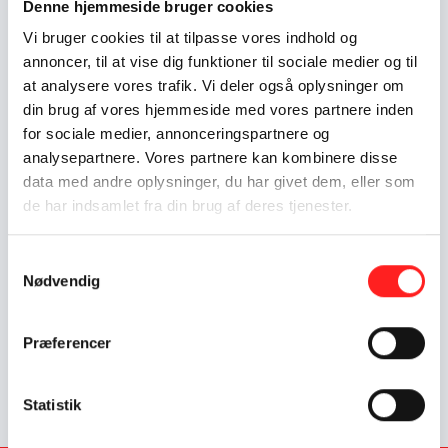
Denne hjemmeside bruger cookies
Programmet for dagen:
Vi bruger cookies til at tilpasse vores indhold og
Bliv inspireret til nye metoder og mød din næste
annoncer, til at vise dig funktioner til sociale medier og til
samarbejdspartner.
at analysere vores trafik. Vi deler også oplysninger om
12:00-12:30
Velkomst
din brug af vores hjemmeside med vores partnere inden
12:30-13:30
Panelsamtale om erfaringskataloget ’De
for sociale medier, annonceringspartnere og
mest inspirerende metoder til at oplyse og engagere folk
analysepartnere. Vores partnere kan kombinere disse
i Danmark’ fra puljens første fire år.
data med andre oplysninger, du har givet dem, eller som
13.30-14.00
Kaffepause
de har indsamlet fra din brug af deres tjenester.
14:00-15:00
Indblik i aktiviteter og rammer det
kommende år
Samtykkevalg
15.00-15.15:
Kaffepause
Nødvendig
15:15-16:30
Netværkssession hvor potentielle ansøgere
kan møde nye partnere
Præferencer
Tilmeld dig
her
Forårsevent om oplysning og engagement
Den næste ansøgningsfrist til OpEn-puljen er den 16.
september 2026.
Statistik