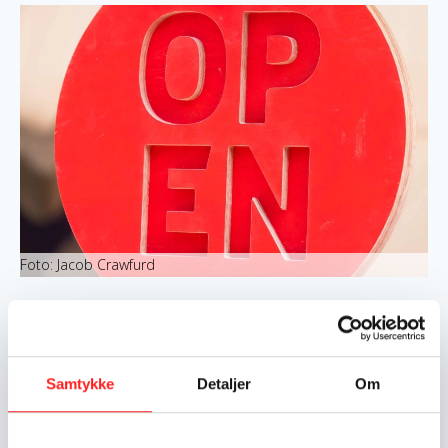
Foto: Jacob Crawfurd
Efter en åben konsultation med ansøgere til puljen i
efteråret 2025 er retningslinjerne for OpEn –
Udenrigsministeriets Oplysnings- og Engagementspulje
ved at blive revideret.
Samtykke
Detaljer
Om
De nye retningslinjer for puljen offentliggøres på et
lanceringsevent den
27. april fra kl. 12-17.00.