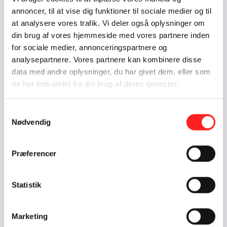
annoncer, til at vise dig funktioner til sociale medier og til
at analysere vores trafik. Vi deler også oplysninger om
din brug af vores hjemmeside med vores partnere inden
for sociale medier, annonceringspartnere og
analysepartnere. Vores partnere kan kombinere disse
Foto: Jacob Crawfurd
data med andre oplysninger, du har givet dem, eller som
Undersøgelse af danskernes kendskab
de har indsamlet fra din brug af deres tjenester.
og holdninger til udviklingsbistand
Udenrigsministeriet får årligt gennemført en
Samtykkevalg
befolkningsmåling af danskernes holdninger og
Nødvendig
kendskab til det danske udviklingssamarbejde og
FN's verdensmål. Du kan finde den nyeste
Målgrupper
Oplysning og kommunikation
Præferencer
undersøgelse her.
Læs mere om Erfaringer med at arbejde med den neutra
Statistik
Marketing