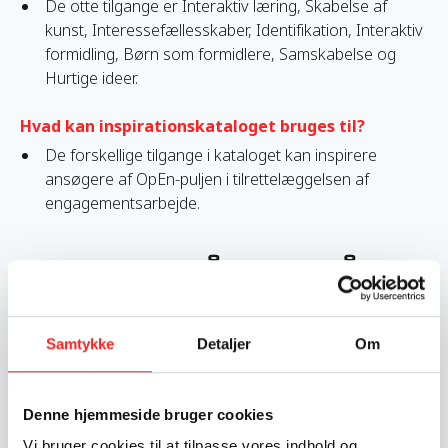
De otte tilgange er Interaktiv læring, Skabelse af
kunst, Interessefællesskaber, Identifikation, Interaktiv
formidling, Børn som formidlere, Samskabelse og
Hurtige ideer.
Hvad kan inspirationskataloget bruges til?
De forskellige tilgange i kataloget kan inspirere
ansøgere af OpEn-puljen i tilrettelæggelsen af
engagementsarbejde.
Du er måske også
interesseret i:
Samtykke
Detaljer
Om
Læs mere om Undersøgelse af danskernes kendskab og hol
Denne hjemmeside bruger cookies
Vi bruger cookies til at tilpasse vores indhold og