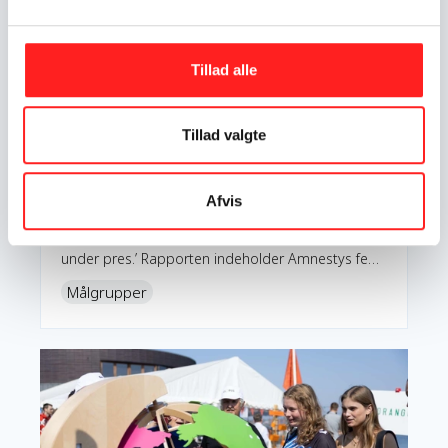
Tillad alle
Foto: Jacob Crawfurd
Tillad valgte
Erfaringer med at arbejde med den
neutrale målgruppe
Afvis
Rapporten er lavet af Amnesty International på
baggrund af deres OpEn-projekt ‘Rettigheder
under pres.’ Rapporten indeholder Amnestys fem
bedste råd til at nå neutrale målgrupper.
Målgrupper
Læs mere om Segmentanalyse til at nå nye målgrupper