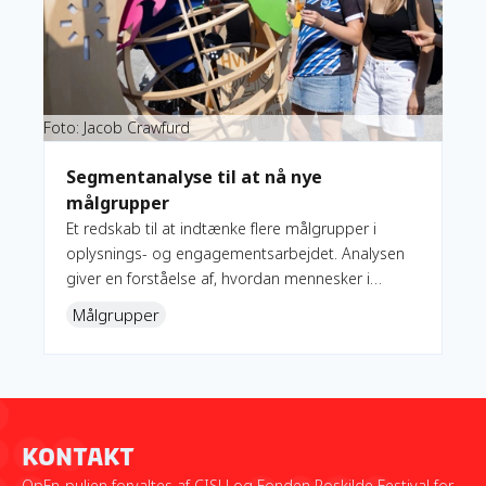
Foto: Jacob Crawfurd
Segmentanalyse til at nå nye
målgrupper
Et redskab til at indtænke flere målgrupper i
oplysnings- og engagementsarbejdet. Analysen
giver en forståelse af, hvordan mennesker i
Danmark tænker, føler og handler i relation til
Målgrupper
udviklingssamarbejdet med et særligt fokus på
barrierer og potentialer.
Kontakt
OpEn-puljen forvaltes af CISU og Fonden Roskilde Festival for