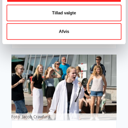
with the Sustainable Development
Goals
Tillad valgte
Tool-kit med inspiration, værktøjer og cases fra F
rame, Voice, Report!- et DEAR-finansieret pulje,
som skulle engagere EU-borgere i at handle på
Afvis
FN’s verdensmål.
Engagement
Verdensmål
Læs mere om Tool-kit om meningsfuldt engagement
Foto: Jacob Crawfurd