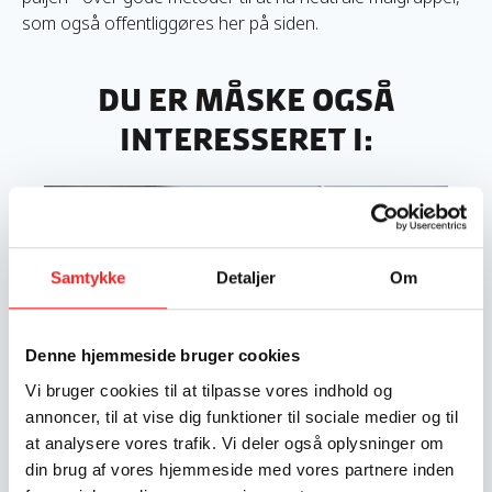
som også offentliggøres her på siden.
Du er måske også
interesseret i:
Læs mere om Segmentanalyse til at nå nye målgrupper
Samtykke
Detaljer
Om
Denne hjemmeside bruger cookies
Vi bruger cookies til at tilpasse vores indhold og
annoncer, til at vise dig funktioner til sociale medier og til
Foto: Jacob Crawfurd
at analysere vores trafik. Vi deler også oplysninger om
din brug af vores hjemmeside med vores partnere inden
Segmentanalyse til at nå nye