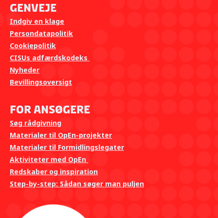
Genveje
Indgiv en klage
Persondatapolitik
Cookiepolitik
CISUs adfærdskodeks
Nyheder
Bevillingsoversigt
For ansøgere
Søg rådgivning
Materialer til OpEn-projekter
Materialer til Formidlingslegater
Aktiviteter med OpEn
Redskaber og inspiration
Step-by-step: Sådan søger man puljen