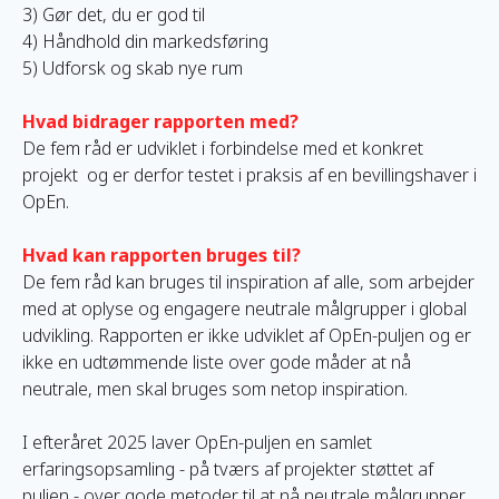
3) Gør det, du er god til
4) Håndhold din markedsføring
5) Udforsk og skab nye rum
Hvad bidrager rapporten med?
De fem råd er udviklet i forbindelse med et konkret
projekt og er derfor testet i praksis af en bevillingshaver i
OpEn.
Hvad kan rapporten bruges til?
De fem råd kan bruges til inspiration af alle, som arbejder
med at oplyse og engagere neutrale målgrupper i global
udvikling. Rapporten er ikke udviklet af OpEn-puljen og er
ikke en udtømmende liste over gode måder at nå
neutrale, men skal bruges som netop inspiration.
I efteråret 2025 laver OpEn-puljen en samlet
erfaringsopsamling - på tværs af projekter støttet af
puljen - over gode metoder til at nå neutrale målgrupper,