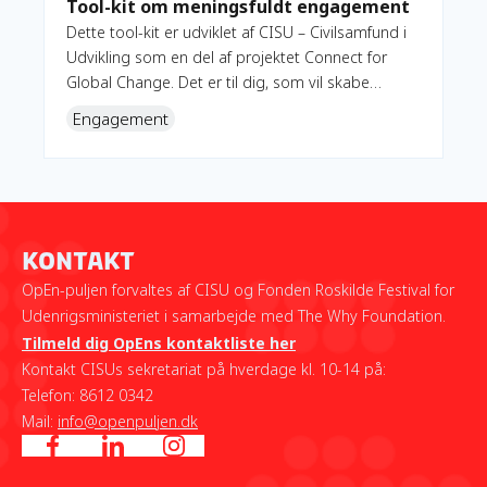
Tool-kit om meningsfuldt engagement
Dette tool-kit er udviklet af CISU – Civilsamfund i
Udvikling som en del af projektet Connect for
Global Change. Det er til dig, som vil skabe
meningsfuldt engagement, hvor folk ikke bare
Engagement
deltager, men også reflekterer og bidrager aktivt
til en sag.
Kontakt
OpEn-puljen forvaltes af CISU og Fonden Roskilde Festival for
Udenrigsministeriet i samarbejde med The Why Foundation.
Tilmeld dig OpEns kontaktliste her
Kontakt CISUs sekretariat på hverdage kl. 10-14 på:
Telefon: 8612 0342
Mail:
info@openpuljen.dk