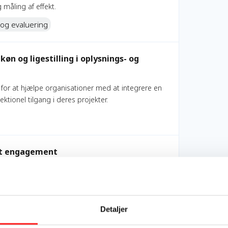
måling af effekt.
 og evaluering
nings- og engagementsprojekter
øn og ligestilling i oplysnings- og
 for at hjælpe organisationer med at integrere en
tionel tilgang i deres projekter.
dt engagement
SU – Civilsamfund i Udvikling som en del af projektet
er til dig, som vil skabe meningsfuldt
e deltager, men også reflekterer og bidrager aktivt
Detaljer