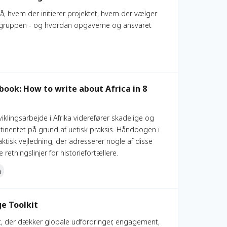
å, hvem der initierer projektet, hvem der vælger
gruppen - og hvordan opgaverne og ansvaret
rica in 8 steps
book: How to write about Africa in 8
iklingsarbejde i Afrika viderefører skadelige og
tinentet på grund af uetisk praksis. Håndbogen i
raktisk vejledning, der adresserer nogle af disse
retningslinjer for historiefortællere.
n
e Toolkit
t, der dækker globale udfordringer, engagement,