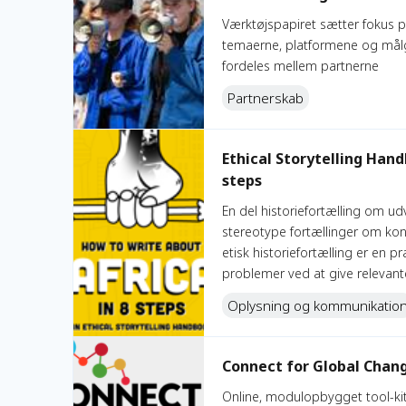
Værktøjspapiret sætter fokus p
temaerne, platformene og mål
fordeles mellem partnerne
Partnerskab
Ethical Storytelling Handbook: How to write about Af
Ethical Storytelling Hand
steps
En del historiefortælling om udv
stereotype fortællinger om kon
etisk historiefortælling er en p
problemer ved at give relevante 
Oplysning og kommunikatio
Connect for Global Change Toolkit
Connect for Global Chang
Online, modulopbygget tool-ki