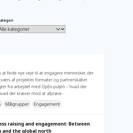
ategori
 at finde nye veje til at engagere mennesker, der
å tværs af projekter, formater og partnerskaber
igter fra arbejdet med OpEn-puljen – hvad der
g hvad der kræver mod at afprøve.
n
Målgrupper
Engagement
: Between actors in the global south and the global north
ess raising and engagement: Between
h and the global north