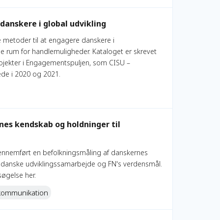
anskere i global udvikling
e metoder til at engagere danskere i
e rum for handlemuligheder. Kataloget er skrevet
ojekter i Engagementspuljen, som CISU –
tede i 2020 og 2021.
til udviklingsbistand
es kendskab og holdninger til
 gennemført en befolkningsmåling af danskernes
t danske udviklingssamarbejde og FN's verdensmål.
øgelse her.
kommunikation