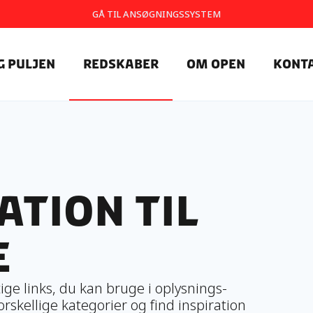
GÅ TIL ANSØGNINGSSYSTEM
g Puljen
Redskaber
Om OpEn
Kont
ation til
e
ige links, du kan bruge i oplysnings-
skellige kategorier og find inspiration