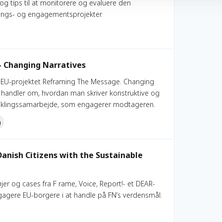
og tips til at monitorere og evaluere den
nings- og engagementsprojekter.
 Changing Narratives
å EU-projektet Reframing The Message. Changing
et handler om, hvordan man skriver konstruktive og
viklingssamarbejde, som engagerer modtageren.
n
ustainable Development Goals
Danish Citizens with the Sustainable
øjer og cases fra F rame, Voice, Report!- et DEAR-
ngagere EU-borgere i at handle på FN’s verdensmål.