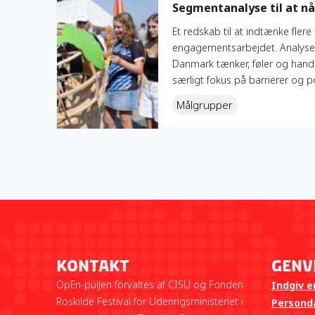
Segmentanalyse til at n
Et redskab til at indtænke fler
engagementsarbejdet. Analysen
Danmark tænker, føler og handle
særligt fokus på barrierer og po
Målgrupper
Kontakt
Genv
OpEn-puljen forvaltes af CISU og Fonden
Indgiv e
Roskilde Festival for Udenrigsministeriet i
Personda