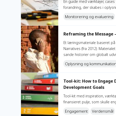
En guide med værktøjer, cases 
forandring, der skabes i oplys
Monitorering og evaluering
Reframing the Message – Changing Narratives
Reframing the Message –
Et læringsmateriale baseret p
Narratives (fra 2012). Material
sande historier om globalt ud
Oplysning og kommunikatio
Tool-kit: How to Engage Danish Citizens with the S
Tool-kit: How to Engage 
Development Goals
Tool-kit med inspiration, værkt
finansieret pulje, som skulle e
Engagement
Verdensmål