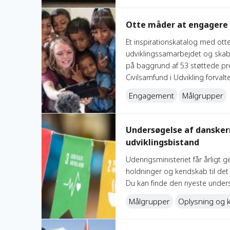
Otte måder at engagere danskere i global udvikling
Otte måder at engagere d
Et inspirationskatalog med ott
udviklingssamarbejdet og skab
på baggrund af 53 støttede pr
Civilsamfund i Udvikling forval
Engagement
Målgrupper
Undersøgelse af danskernes kendskab og holdninger 
Undersøgelse af danskern
udviklingsbistand
Udenrigsministeriet får årligt
holdninger og kendskab til de
Du kan finde den nyeste unders
Målgrupper
Oplysning og 
Segmentanalyse til at nå nye målgrupper