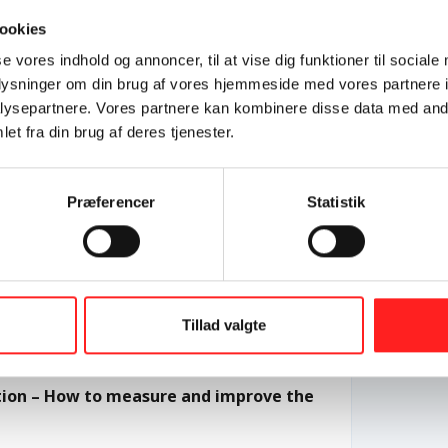
ookies
se vores indhold og annoncer, til at vise dig funktioner til sociale
oplysninger om din brug af vores hjemmeside med vores partnere i
 Africa No Filter til at opdage og fjerne bias i
ysepartnere. Vores partnere kan kombinere disse data med andr
et fra din brug af deres tjenester.
n
uppe
Præferencer
Statistik
de med den neutrale målgruppe
 International på baggrund af deres OpEn-projekt
orten indeholder Amnestys fem bedste råd til at nå
Tillad valgte
 improve the impact
ation – How to measure and improve the