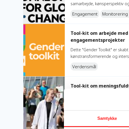
samarbejde, kønsperspektiv og 
Engagement
Monitorering
Tool-kit om arbejde med køn og ligestilling i oplys
Tool-kit om arbejde med k
engagementsprojekter
Dette "Gender Toolkit" er skabt
kønstransformerende og intersek
Verdensmål
Tool-kit om meningsfuldt engagement
Tool-kit om meningsful
Dette tool-kit er udviklet af CI
Connect for Global Change. Det 
engagement, hvor folk ikke bar
til en sag.
Samtykke
Engagement