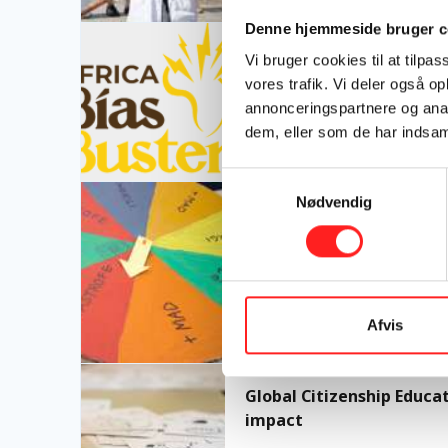
Denne hjemmeside bruger c
The Africa Bias Buster
The Africa Bias Buster
Vi bruger cookies til at tilpas
vores trafik. Vi deler også 
Et AI-drevet værktøj designet af
annonceringspartnere og anal
tekster om Afrika.
dem, eller som de har indsaml
Oplysning og kommunikatio
Samtykkevalg
Erfaringer med at arbejde med den neutrale målgr
Nødvendig
Erfaringer med at arbej
Rapporten er lavet af Amnesty
‘Rettigheder under pres.’ Rapp
neutrale målgrupper.
Afvis
Målgrupper
Global Citizenship Education – How to measure and
Global Citizenship Educ
impact