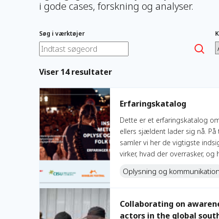
i gode cases, forskning og analyser.
Søg i værktøjer
K
Viser 14 resultater
Erfaringskatalog
Erfaringskatalog
Dette er et erfaringskatalog om
ellers sjældent lader sig nå. P
samler vi her de vigtigste inds
virker, hvad der overrasker, o
Oplysning og kommunikatio
Collaborating on awareness raising and engagement
Collaborating on awaren
actors in the global sout