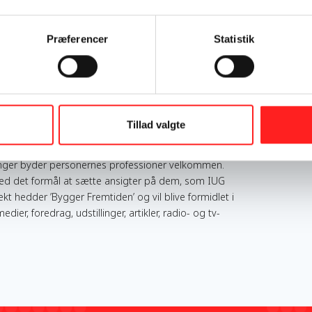
Denmark
Sierra Leone
Præferencer
Statistik
ejde med fotojournalist Mikkel Hørlyck at afprøve
dviklingsarbejde. I den forbindelse ønsker vi
omkring IUGs frivillige arbejde med at skabe bro og
Tillad valgte
dringer i Sierra Leones hovedstad, Freetown. Det er
de den frivilliges årsag til at tage af sted og gøre
ringer byder personernes professioner velkommen.
med det formål at sætte ansigter på dem, som IUG
kt hedder ’Bygger Fremtiden’ og vil blive formidlet i
r, foredrag, udstillinger, artikler, radio- og tv-