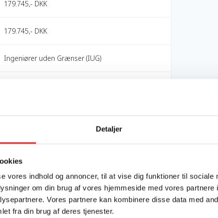
179.745,- DKK
179.745,- DKK
Ingeniører uden Grænser (IUG)
OpEn - Udenrigsministeriets Oplysnings- og
Engagementspulje
OpEn
Detaljer
Mål 6: Rent vand og sanitet
ookies
Mål 10: Mindre ulighed
Mål 11: Bæredygtige byer og lokalsamfund
se vores indhold og annoncer, til at vise dig funktioner til sociale
Mål 13: Klimaindsats
oplysninger om din brug af vores hjemmeside med vores partnere i
Mål 17: Partnerskaber for handling
ysepartnere. Vores partnere kan kombinere disse data med andr
et fra din brug af deres tjenester.