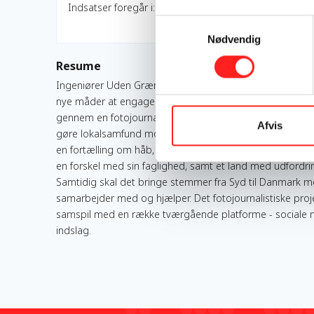
Indsatser foregår i:
Samtykkevalg
Nødvendig
Resume
Ingeniører Uden Grænser (IUG) ønsker gennem et samarb
nye måder at engagere og oplyse danskerne om globalt u
gennem en fotojournalistisk tilgang at skabe oplysning 
Afvis
gøre lokalsamfund modstandsdygtige over for klimaforan
en fortælling om håb, fællesskab og samhørighed, hvor bå
en forskel med sin faglighed, samt et land med udford
Samtidig skal det bringe stemmer fra Syd til Danmark 
samarbejder med og hjælper. Det fotojournalistiske proje
samspil med en række tværgående platforme - sociale medie
indslag.