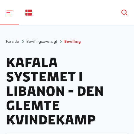
Søg
Forside
Bevillingsoversigt
Bevilling
Kafala
Systemet i
Libanon - Den
glemte
kvindekamp