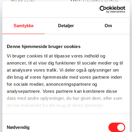
World goals:
Mål 5: Ligestilling mellem
kønnene
Mål 10: Mindre ulighed
Mål 16: Fred,
Samtykke
Detaljer
Om
retfærdighed og stærke
institutioner
Denne hjemmeside bruger cookies
Indsatser foregår i:
Denmark
Vi bruger cookies til at tilpasse vores indhold og
Lebanon
annoncer, til at vise dig funktioner til sociale medier og til
at analysere vores trafik. Vi deler også oplysninger om
Resume
din brug af vores hjemmeside med vores partnere inden
for sociale medier, annonceringspartnere og
Midt i kaosset af Libanons økonomiske og politiske krise,
analysepartnere. Vores partnere kan kombinere disse
bliver en vigtig, men skjult kvindekamp glemt. Under Libanons
Kafala-system udsættes afrikanske og asiatiske tjenestepiger
data med andre oplysninger, du har givet dem, eller som
for overgreb, indespærring og andre umenneskelige forhold.
de har indsamlet fra din brug af deres tjenester.
De har ingen form for juridisk beskyttelse, og landets
økonomiske krise har kun forværret deres vilkår. Kvindernes
Samtykkevalg
historier kommer sjældent frem i lyset, for det hele sker bag
Nødvendig