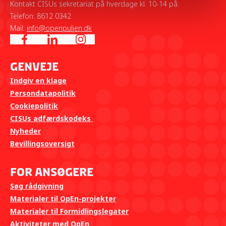
Kontakt CISUs sekretariat på hverdage kl. 10-14 på:
Telefon: 8612 0342
Mail:
info@openpuljen.dk
Genveje
Indgiv en klage
Persondatapolitik
Cookiepolitik
CISUs adfærdskodeks
Nyheder
Bevillingsoversigt
For ansøgere
Søg rådgivning
Materialer til OpEn-projekter
Materialer til Formidlingslegater
Aktiviteter med OpEn