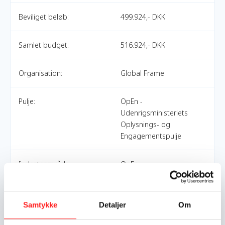
Beviliget beløb:
499.924,- DKK
Samlet budget:
516.924,- DKK
Organisation:
Global Frame
Pulje:
OpEn -
Udenrigsministeriets
Oplysnings- og
Engagementspulje
Indsatsområde:
OpEn
World goals:
Mål 1: Afskaf fattigdom
Mål 4:
Samtykke
Detaljer
Om
Kvalitetsuddannelse