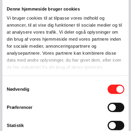
Mål 8: Anstændige jobs
og økonomisk vækst
Denne hjemmeside bruger cookies
Mål 10: Mindre ulighed
Vi bruger cookies til at tilpasse vores indhold og
annoncer, til at vise dig funktioner til sociale medier og til
Indsatser foregår i:
Denmark
at analysere vores trafik. Vi deler også oplysninger om
South Africa
din brug af vores hjemmeside med vores partnere inden
for sociale medier, annonceringspartnere og
analysepartnere. Vores partnere kan kombinere disse
Resume
data med andre oplysninger, du har givet dem, eller som
Landsdækkende kampagne som er baseret på erfaringer fra
de har indsamlet fra din brug af deres tjenester.
pilotprojektet, der kørte i 2023. I den udvidede kampagne vil
vi engagere 100 bygningsarbejdere fra 15 byggepladser i
Samtykkevalg
dybden, samt oplyse yderligere 45.400 bygningsarbejdere
Nødvendig
gennem video, podcast, artikler i fagblade og
filmfremvisninger i fagbevægelsen. Medieprodukter
produceres på en rejse i Sydafrika, hvor en dansk
Præferencer
bygningsarbejder besøger lokale byggepladser og
undersøger problemer med relation til FN’s verdensmål og
danske bygningsarbejderes hverdag.
Statistik