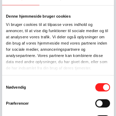
Indsatser foregår i:
Egypt, Arab Republic
Denne hjemmeside bruger cookies
Resume
Vi bruger cookies til at tilpasse vores indhold og
"Kampen for ytringsfrihed" er et dokumentarisk
annoncer, til at vise dig funktioner til sociale medier og til
undervisningsmateriale, der med udgangspunkt i Egypten
at analysere vores trafik. Vi deler også oplysninger om
engagerer udskolingen i Danmark i konsekvenserne af den
voksende begrænsning af ytrings- og pressefrihed i især
din brug af vores hjemmeside med vores partnere inden
udviklingslande i de arabiske lande, med perspektiver til
for sociale medier, annonceringspartnere og
udviklingslande i hele verden. Produktet består af en
analysepartnere. Vores partnere kan kombinere disse
dokumentarfilm på tyve minutter samt artikler, der blandt
data med andre oplysninger, du har givet dem, eller som
andet kæder temaet sammen med FN’s Verdensmål. Det er
de har indsamlet fra din brug af deres tjenester.
pressens opgave at beskrive et lands udfordringer, men
regeringer i arabiske lande slår hårdt ned på alle, heriblandt
Samtykkevalg
journalister og fotojournalister, som forsøger at dække brud
Nødvendig
på fx menneskerettigheder. Hvordan vender vi udviklingen?
Materialet har særligt fokus på FN’s Verdensmål 16 om
retssikkerhed og adgang til information, men beskæftiger sig
Præferencer
også direkte eller indirekte med øvrige verdensmål. Udvikles
af prisvindende dokumentarister med stor erfaring med