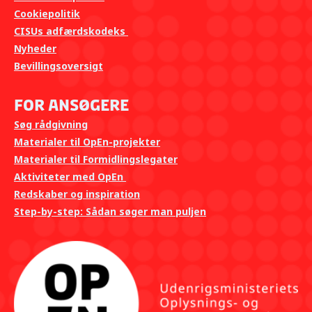
Cookiepolitik
CISUs adfærdskodeks
Nyheder
Bevillingsoversigt
For ansøgere
Søg rådgivning
Materialer til OpEn-projekter
Materialer til Formidlingslegater
Aktiviteter med OpEn
Redskaber og inspiration
Step-by-step: Sådan søger man puljen