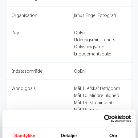
Organisation:
Janus Engel Fotografi
Pulje:
OpEn -
Udenrigsministeriets
Oplysnings- og
Engagementspulje
Indsatsområde:
OpEn
World goals:
Mål 1: Afskaf fattigdom
Mål 10: Mindre ulighed
Mål 13: Klimaindsats
Mål 16: Fred,
retfærdighed og stærke
institutioner
Samtykke
Detaljer
Om