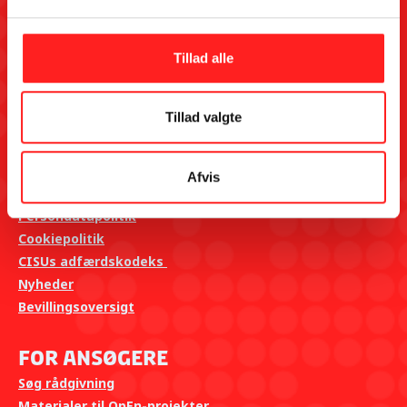
Udenrigsministeriet i samarbejde med The Why Foundation.
Tilmeld dig OpEns kontaktliste her
Kontakt CISUs sekretariat på hverdage kl. 10-14 på:
Tillad alle
Telefon: 8612 0342
Mail:
info@openpuljen.dk
Tillad valgte
Genveje
Afvis
Indgiv en klage
Persondatapolitik
Cookiepolitik
CISUs adfærdskodeks
Nyheder
Bevillingsoversigt
For ansøgere
Søg rådgivning
Materialer til OpEn-projekter