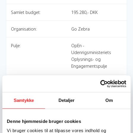
Samlet budget:
195.280,- DKK
Organisation:
Go Zebra
Pulje:
OpEn -
Udenrigsministeriets
Oplysnings- og
Engagementspulje
Indsatsområde:
OpEn
World goals:
Mål 6: Rent vand og
Samtykke
Detaljer
Om
sanitet
Mål 13: Klimaindsats
Denne hjemmeside bruger cookies
Indsatser foregår i:
Denmark
Vi bruger cookies til at tilpasse vores indhold og