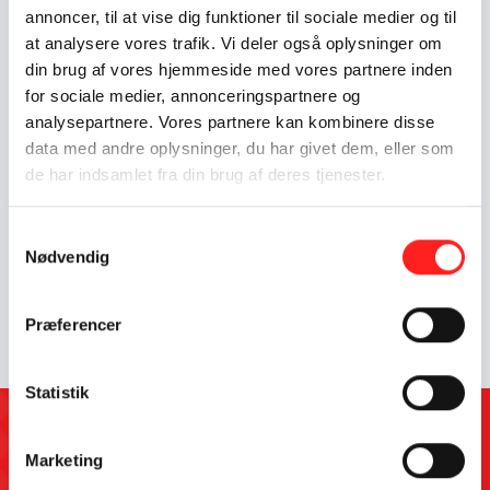
Nigeria
annoncer, til at vise dig funktioner til sociale medier og til
at analysere vores trafik. Vi deler også oplysninger om
din brug af vores hjemmeside med vores partnere inden
Resume
for sociale medier, annonceringspartnere og
Indsatsen har til formål at engagere børn i 4.-6. klasse og
analysepartnere. Vores partnere kan kombinere disse
deres lærere i verdensmål 6 "Rent Vand og Sanitet" gennem
data med andre oplysninger, du har givet dem, eller som
en designthinking proces. Deltagerne bliver introduceret til
de har indsamlet fra din brug af deres tjenester.
problematikker som jævnaldrende børn i Nigeria oplever i
relation til rent vand. På baggrund af denne viden gennemgår
deltagerne en designproces, hvor de udvikler løsningsforslag,
Samtykkevalg
Nødvendig
som kan afhjælpe problematikkerne. Indsatsen bidrager til at
styke børns interkulturelle kompetence og
omverdensforståelse gennem relaterbare og konkrete cases.
Præferencer
Statistik
Kontakt
Marketing
OpEn-puljen forvaltes af CISU og Fonden Roskilde Festival for