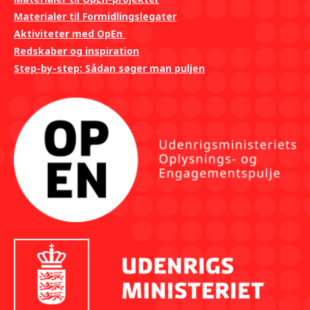
Materialer til Formidlingslegater
Aktiviteter med OpEn
Redskaber og inspiration
Step-by-step: Sådan søger man puljen