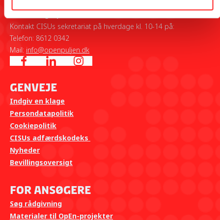
Udenrigsministeriet i samarbejde med The Why Foundation.
Tilmeld dig OpEns kontaktliste her
Kontakt CISUs sekretariat på hverdage kl. 10-14 på:
Telefon: 8612 0342
Mail:
info@openpuljen.dk
Genveje
Indgiv en klage
Persondatapolitik
Cookiepolitik
CISUs adfærdskodeks
Nyheder
Bevillingsoversigt
For ansøgere
Søg rådgivning
Materialer til OpEn-projekter