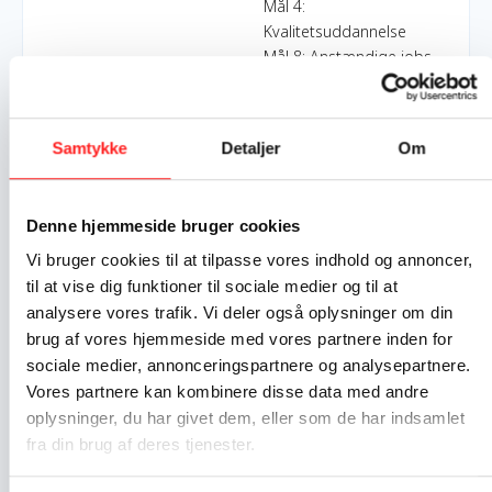
Mål 4:
Kvalitetsuddannelse
Mål 8: Anstændige jobs
og økonomisk vækst
Mål 12: Ansvarligt forbrug
og produktion
Samtykke
Detaljer
Om
Indsatser foregår i:
Denmark
Ghana
Denne hjemmeside bruger cookies
Ivory Coast
Vi bruger cookies til at tilpasse vores indhold og annoncer,
Mali
til at vise dig funktioner til sociale medier og til at
analysere vores trafik. Vi deler også oplysninger om din
Resume
brug af vores hjemmeside med vores partnere inden for
‘Chokoladekrigen - Hvor kommer din chokoladebar fra?’ er
sociale medier, annonceringspartnere og analysepartnere.
undervisningsmateriale til studerende. Formålet er at skabe
Vores partnere kan kombinere disse data med andre
bevidsthed om børnearbejde i kakaoplantager, for at bidrage
oplysninger, du har givet dem, eller som de har indsamlet
til en forandring af målgruppens viden og holdning hertil. Alt
fra din brug af deres tjenester.
sammen i håbet om, at de som fremtidens forbrugere, vil