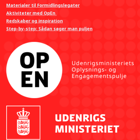
Materialer til Formidlingslegater
Aktiviteter med OpEn
Redskaber og inspiration
Step-by-step: Sådan søger man puljen