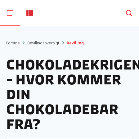
Søg
Forside
Bevillingsoversigt
Bevilling
Chokoladekrige
- Hvor kommer
din
chokoladebar
fra?