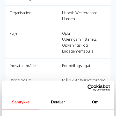
Organisation:
Lisbeth Westergaard
Hansen
Pulje:
OpEn -
Udenrigsministeriets
Oplysnings- og
Engagementspulje
Indsatsområde:
Formidlingslegat
World goals:
Mål 12: Ansvarligt forbrug
og produktion
Indsatser foregår i:
Argentina
Samtykke
Detaljer
Om
Denmark