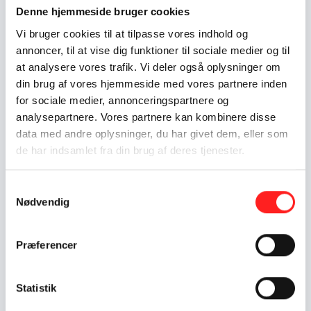
Denne hjemmeside bruger cookies
Resume
Vi bruger cookies til at tilpasse vores indhold og
'Bertrams Ønskeliste' er et undervisningsforløb til elever i 8.-9.
annoncer, til at vise dig funktioner til sociale medier og til
klasse, der har til formål at skabe større forbrugerbevidsthed
at analysere vores trafik. Vi deler også oplysninger om
(Verdensmål 12). Undervisningsmaterialet indeholder videoer,
diskussionsspørgsmål, opgaver og aktiviteter, der bidrager
din brug af vores hjemmeside med vores partnere inden
med ny viden til eleverne, der skal påvirke deres holdning til
for sociale medier, annonceringspartnere og
deres forbrug og derefter vise dem konkrete muligheder for
analysepartnere. Vores partnere kan kombinere disse
at handle på den. Forløbet bliver værtsbåret af 17-årige
data med andre oplysninger, du har givet dem, eller som
Bertram og hans jævnaldrende argentinske værtsbror,
de har indsamlet fra din brug af deres tjenester.
Santiago (Santi). Bertram er fra Nordjylland, men i 2023/2024
var han udvekslingsstudent og boede et år i Argentina.
Samtykkevalg
Sammen med Santi deler han spændende historier, erfaringer
Nødvendig
og perspektiver fra Argentina, der sætter de unges behov og
forbrug i et nyt lys, da Argentina har en helt anden økonomisk
virkelighed end Danmark. Forløbet kommer ud til ca. 50.000-
Præferencer
60.000 elever i 8.-9. klasser i hele Danmark via Gyldendal
Uddannelses digitale fagportaler.
Statistik