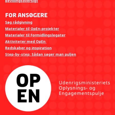
Bevillingsoversigt
For ansøgere
Søg rådgivning
Materialer til OpEn-projekter
Materialer til Formidlingslegater
Aktiviteter med OpEn
Redskaber og inspiration
Step-by-step: Sådan søger man puljen