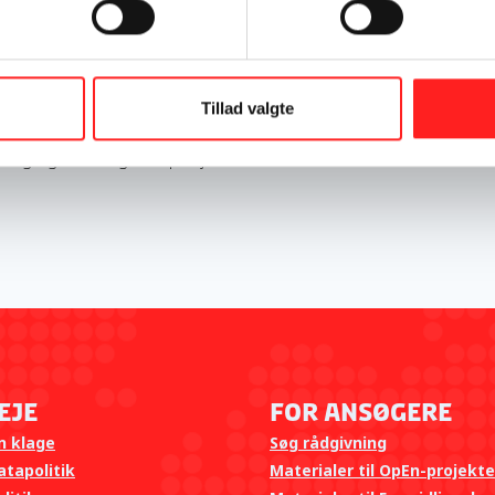
 i en konkurrence. De skal arbejde med en konkret
 og delmål under FN’s verdensmål 12. Som
orte film og artikler, som eleverne kan bruge som
kvalificerer sig til finalen skal dyste om at blive
mmerpanel, som vil finde både en vinder af
Tillad valgte
r omkring 500 elever i 2024 og materialet vil blive
gængeligt efterfølgende på hjemmesiden
eje
For ansøgere
n klage
Søg rådgivning
tapolitik
Materialer til OpEn-projekte