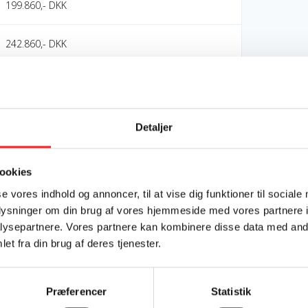
199.860,- DKK
242.860,- DKK
Batavia Media ApS
OpEn - Udenrigsministeriets Oplysnings- og
Detaljer
Engagementspulje
ookies
OpEn
se vores indhold og annoncer, til at vise dig funktioner til sociale
oplysninger om din brug af vores hjemmeside med vores partnere i
Mål 12: Ansvarligt forbrug og produktion
ysepartnere. Vores partnere kan kombinere disse data med andr
et fra din brug af deres tjenester.
Tunisia
Præferencer
Statistik