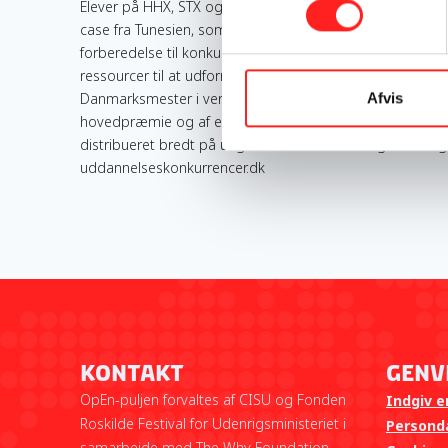
Elever på HHX, STX og HTX over hele Danmark engageres
case fra Tunesien, som hænger sammen med indikatorer
forberedelse til konkurrencen skabes et materiale med k
ressourcer til at udforme deres løsning. De 15 grupper der 
Danmarksmester i verdensmål og fremlægge foran et do
Afvis
hovedpræmie og af en faglig pris. Konkurrencen engagere
distribueret bredt på ungdomsuddannelser og være til
uddannelseskonkurrencer.dk
Kontakt
Genv
OpEn-puljen forvaltes af CISU og Fonden
Indgiv e
Roskilde Festival for Udenrigsministeriet i
Personda
samarbejde med The Why Foundation.