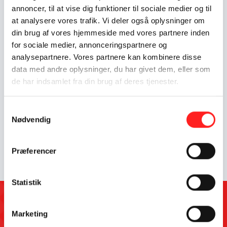
annoncer, til at vise dig funktioner til sociale medier og til
Indsatser foregår i:
Armenia
at analysere vores trafik. Vi deler også oplysninger om
din brug af vores hjemmeside med vores partnere inden
for sociale medier, annonceringspartnere og
Resume
analysepartnere. Vores partnere kan kombinere disse
I samarbejde med ungemediet Seismo vil dette projekt skabe
data med andre oplysninger, du har givet dem, eller som
en webdokumentar i video, lyd, billeder og tekst om
de har indsamlet fra din brug af deres tjenester.
klimaforandringer i Armenien med tilhørende opgaver
målrettet elever i grundskolen. Projektet vil oplyse elever i
Samtykkevalg
grundskolen om hvordan klimaforandringer påvirker
Nødvendig
udviklingslande som Armenien samt hvordan landet tilpasset
sig den nye virkelighed. Projektet behandler flere af FN’s
Verdensmål.
Præferencer
Statistik
Kontakt
Marketing
OpEn-puljen forvaltes af CISU og Fonden Roskilde Festival for