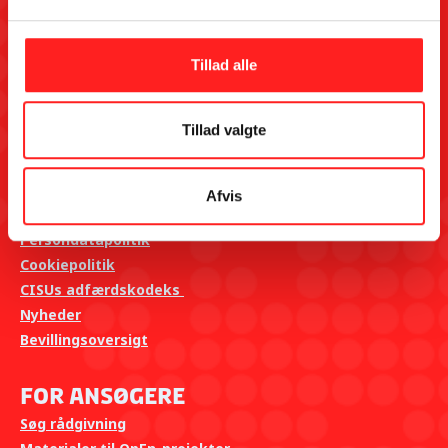
Udenrigsministeriet i samarbejde med The Why Foundation.
Tilmeld dig OpEns kontaktliste her
Kontakt CISUs sekretariat på hverdage kl. 10-14 på:
Tillad alle
Telefon: 8612 0342
Mail:
info@openpuljen.dk
Tillad valgte
Genveje
Afvis
Indgiv en klage
Persondatapolitik
Cookiepolitik
CISUs adfærdskodeks
Nyheder
Bevillingsoversigt
For ansøgere
Søg rådgivning