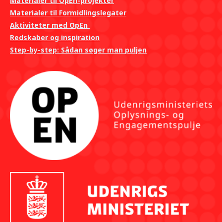
Materialer til OpEn-projekter
Materialer til Formidlingslegater
Aktiviteter med OpEn
Redskaber og inspiration
Step-by-step: Sådan søger man puljen