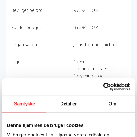
Beviliget beløb:
95.594,- DKK
Samlet budget:
95.594,- DKK
Organisation:
Julius Tromholt-Richter
Pulje:
OpEn -
Udenrigsministeriets
Oplysnings- og
Engagementspulje
Indsatsområde:
Formidlingslegat
Samtykke
Detaljer
Om
World goals:
Mål 1: Afskaf fattigdom
Mål 10: Mindre ulighed
Denne hjemmeside bruger cookies
Mål 13: Klimaindsats
Vi bruger cookies til at tilpasse vores indhold og