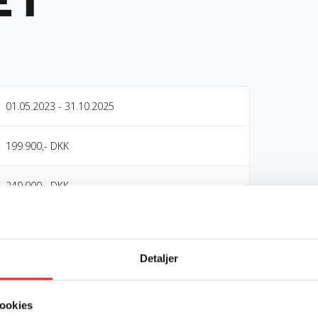
 i
01.05.2023 - 31.10.2025
199.900,- DKK
249.900,- DKK
Schekhina - forening for udbredelse af kritisk
journalistik og dokumentarisme
Detaljer
OpEn - Udenrigsministeriets Oplysnings- og
Engagementspulje
ookies