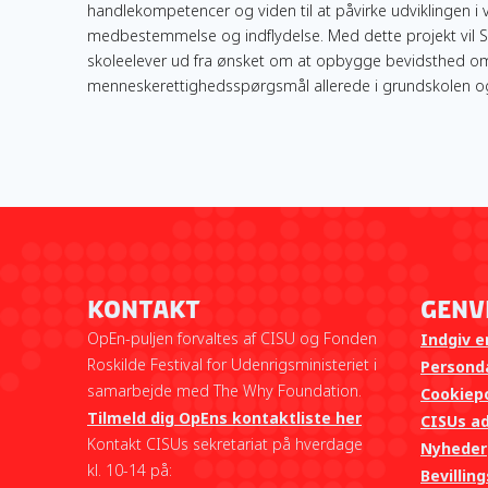
handlekompetencer og viden til at påvirke udviklingen i ve
medbestemmelse og indflydelse. Med dette projekt vil 
skoleelever ud fra ønsket om at opbygge bevidsthed o
menneskerettighedsspørgsmål allerede i grundskolen og 
Kontakt
Genv
OpEn-puljen forvaltes af CISU og Fonden
Indgiv e
Roskilde Festival for Udenrigsministeriet i
Personda
samarbejde med The Why Foundation.
Cookiepo
Tilmeld dig OpEns kontaktliste her
CISUs a
Kontakt CISUs sekretariat på hverdage
Nyheder
kl. 10-14 på:
Bevillin