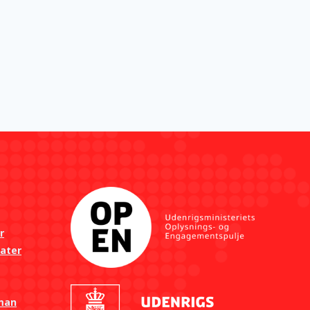
r
gater
 man