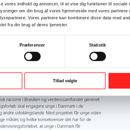
se vores indhold og annoncer, til at vise dig funktioner til sociale
OpEn
oplysninger om din brug af vores hjemmeside med vores partnere i
ysepartnere. Vores partnere kan kombinere disse data med andr
Mål 1: Afskaf fattigdom
et fra din brug af deres tjenester.
Mål 5: Ligestilling mellem kønnene
Mål 10: Mindre ulighed
Mål 16: Fred, retfærdighed og stærke institutioner
Præferencer
Statistik
Mål 17: Partnerskaber for handling
Brazil
Tillad valgte
ldendal et engagerende og interaktivt
isk racisme i Brasilien og verdenssamfundet generelt
gsforløb skal engagere unge i Danmark i de
g andre udviklingslande. Med projektet får unge viden
ge måder, og hvilke konsekvenser det har for de
ndervisningsforløbet, at unge i Danmark får