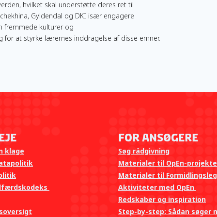
rden, hvilket skal understøtte deres ret til
Schekhina, Gyldendal og DKI især engagere
m fremmede kulturer og
for at styrke lærernes inddragelse af disse emner.
eje
For ansøgere
n klage
Søg rådgivning
tapolitik
Materialer til OpEn-projekte
litik
Materialer til Formidlingsle
dfærdskodeks
Aktiviteter med OpEn
Redskaber og inspiration
gsoversigt
Step-by-step: Sådan søger