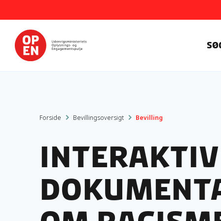
Sø
Forside
Bevillingsoversigt
Bevilling
Interaktiv
dokumenta