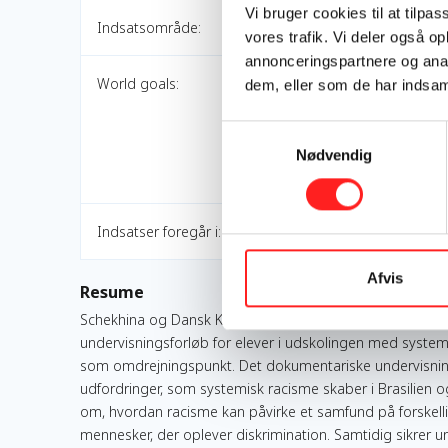
Vi bruger cookies til at tilpas
Indsatsområde:
vores trafik. Vi deler også 
annonceringspartnere og anal
World goals:
dem, eller som de har indsaml
Samtykkevalg
Nødvendig
Indsatser foregår i:
Afvis
Resume
Schekhina og Dansk Kultur Institut (DKI) udvikler med Gy
undervisningsforløb for elever i udskolingen med system
som omdrejningspunkt. Det dokumentariske undervisnin
udfordringer, som systemisk racisme skaber i Brasilien o
om, hvordan racisme kan påvirke et samfund på forskelli
mennesker, der oplever diskrimination. Samtidig sikrer u