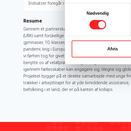
Indsatser foregår i:
Samtykkevalg
Nødvendig
Resume
Gennem et partnerskab mellem elevorganisationen Op
(URK) samt forskellige relevante aktører, vil projektet L
gymnasier, 10. klasser, efterskoler og ambulanceredde
pandemi, krig i Europa og økonomisk krise oplever vi s
Afvis
vi førhen tog for givet, er blevet brudt og nye skal o
benytte os af velafprøvede ung-til-ung metoder samt sø
igennem fællesskaber kan engagere sig, tilegne sig glob
Projektet bygger på et direkte samarbejde med unge friv
trækker i arbejdstøjet for at yde livreddende assistance
befolkning i et land, der er på kanten af kollaps.