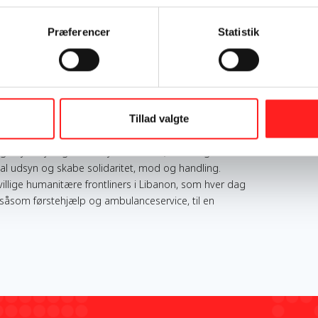
Lebanon
Præferencer
Statistik
eration Dagsværk (OD) og Ungdommens Røde Kors
ife Saver nå ud til op mod 50.000 unge på danske
ruddannelsen. Ovenpå nogle tumultariske år med
om ungdomsorganisationer, at mange af de strukturer
Tillad valgte
pbygges. Gennem denne kampagneindsats vil vi både
ge nye veje og skabe nye strukturer, hvor unge
al udsyn og skabe solidaritet, mod og handling.
illige humanitære frontliners i Libanon, som hver dag
, såsom førstehjælp og ambulanceservice, til en