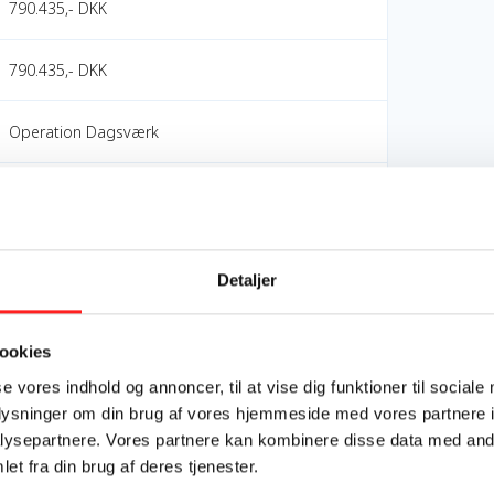
790.435,- DKK
790.435,- DKK
Operation Dagsværk
OpEn - Udenrigsministeriets Oplysnings- og
Engagementspulje
Detaljer
OpEn
Mål 3: Sundhed og trivsel
ookies
Mål 4: Kvalitetsuddannelse
se vores indhold og annoncer, til at vise dig funktioner til sociale
Mål 5: Ligestilling mellem kønnene
oplysninger om din brug af vores hjemmeside med vores partnere i
Mål 10: Mindre ulighed
ysepartnere. Vores partnere kan kombinere disse data med andr
Mål 17: Partnerskaber for handling
et fra din brug af deres tjenester.