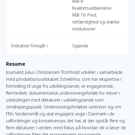
Mål 4:
Kvalitetsuddannelse
Mål 16: Fred,
retfærdighed og stærke
institutioner
Indsatser foregår i:
Uganda
Resume
Journalist Julius Christiansen Tromhold udvikler i samarbejde
med produktionsselskabet Schekhina, som har ekspertise i
formidling til unge fra udviklingslande, et engagerende,
flermedielt, dokumentarisk undervisningsforløb for elever i
udskolingen med diktaturer i udviklingslande som
omdrejningspunkt. Undervisningsforløbet centrerer sig om
FN’s Verdensmål og skal engagere unge i Danmark i de
udfordringer og konsekvenser, det har, at der opstår flere og
flere diktaturer i verden, med fokus på hvordan de vi løser de
udfordringer. Men det engagementsansporende