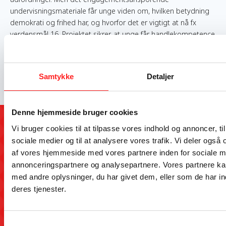
undervisningsmateriale får unge viden om, hvilken betydning
demokrati og frihed har, og hvorfor det er vigtigt at nå fx
verdensmål 16. Projektet sikrer, at unge får handlekompetence
og viden til at påvirke udviklingen i verden, som understøtter
deres ret til medbestemmelse. Udgives af Gyldendal
Uddannelse til udskolingselever i hele landet.
Samtykke
Detaljer
Denne hjemmeside bruger cookies
Vi bruger cookies til at tilpasse vores indhold og annoncer, til 
Kontakt
sociale medier og til at analysere vores trafik. Vi deler også
OpEn-puljen forvaltes af CISU og Fonden Roskilde Festival for
af vores hjemmeside med vores partnere inden for sociale m
Udenrigsministeriet i samarbejde med The Why Foundation.
annonceringspartnere og analysepartnere. Vores partnere k
Tilmeld dig OpEns kontaktliste her
med andre oplysninger, du har givet dem, eller som de har in
Kontakt CISUs sekretariat på hverdage kl. 10-14 på:
deres tjenester.
Telefon: 8612 0342
Mail:
info@openpuljen.dk
Samtykkevalg