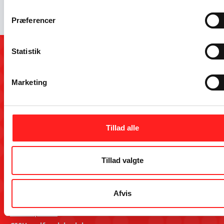
Præferencer
Statistik
Kontakt
OpEn-puljen forvaltes af CISU og Fonden Roskilde Festival for
Marketing
Udenrigsministeriet i samarbejde med The Why Foundation.
Tilmeld dig OpEns kontaktliste her
Kontakt CISUs sekretariat på hverdage kl. 10-14 på:
Telefon: 8612 0342
Tillad alle
Mail:
info@openpuljen.dk
Tillad valgte
Genveje
Indgiv en klage
Afvis
Persondatapolitik
Cookiepolitik