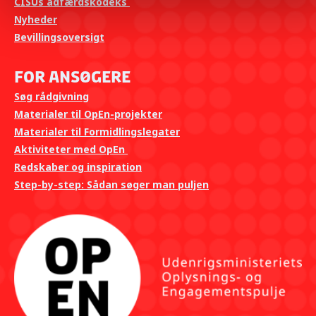
CISUs adfærdskodeks
Nyheder
Bevillingsoversigt
For ansøgere
Søg rådgivning
Materialer til OpEn-projekter
Materialer til Formidlingslegater
Aktiviteter med OpEn
Redskaber og inspiration
Step-by-step: Sådan søger man puljen