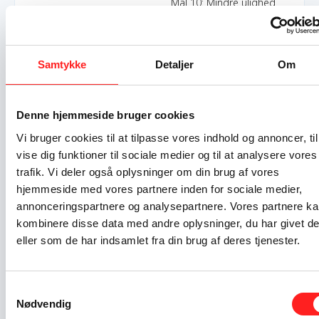
Mål 10: Mindre ulighed
Mål 12: Ansvarligt forbrug
og produktion
Mål 13: Klimaindsats
Samtykke
Detaljer
Om
Indsatser foregår i:
Denmark
Guatemala
Denne hjemmeside bruger cookies
Vi bruger cookies til at tilpasse vores indhold og annoncer, til
Resume
vise dig funktioner til sociale medier og til at analysere vores
Oplysning om konsekvenserne for den lokale befolkning af et
trafik. Vi deler også oplysninger om din brug af vores
stort international firmas drift af nikkelminen Fenix i det østlige
hjemmeside med vores partnere inden for sociale medier,
Guatemala. Gennem korte videoportrætter og en
annonceringspartnere og analysepartnere. Vores partnere k
instagramkonto vil vi give ordet til de mennesker der påvirkes
kombinere disse data med andre oplysninger, du har givet d
mest af minen. Disse vil blive fulgt af to artikler udgivet af hhv.
eller som de har indsamlet fra din brug af deres tjenester.
Mellemamerika Komiteen og NOAH og vores medvirken i to
podcasts om Latinamerika. Hele projektet er opstået på
baggrund af "Mining Secrets". Et stort læk af informationer om
Samtykkevalg
mineselskabets ulovlige aktiviteter i Guatemala, som blev
Nødvendig
offentliggjort i marts 2022.